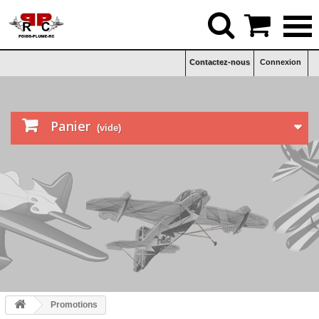


Contactez-nous
Connexion

Panier
(vide)
Promotions